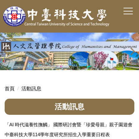
跳
到
主
要
內
容
區
首頁
活動訊息
活動訊息
「AI 時代滋養性撫觸」 國際研討會暨「珍愛母親」親子園遊會
中臺科技大學114學年度研究所招生入學重要日程表